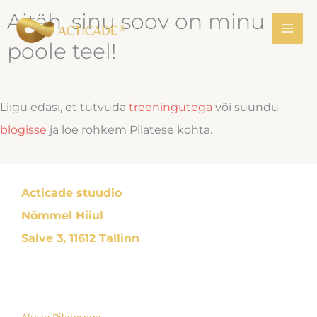
Skip
Aitäh, sinu soov on minu
to
poole teel!
content
Liigu edasi, et tutvuda
treeningutega
või suundu
blogisse
ja loe rohkem Pilatese kohta.
Acticade stuudio
Nõmmel Hiiul
Salve 3, 11612 Tallinn