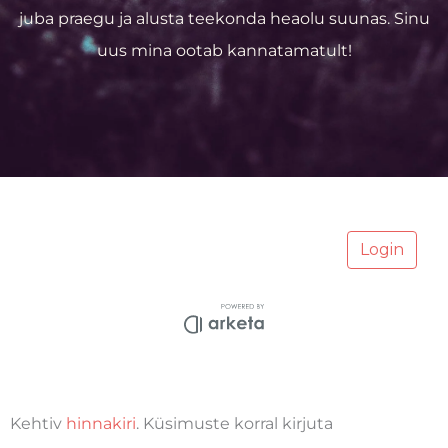
juba praegu ja alusta teekonda heaolu suunas. Sinu
uus mina ootab kannatamatult!
Kehtiv
hinnakiri
. Küsimuste korral kirjuta