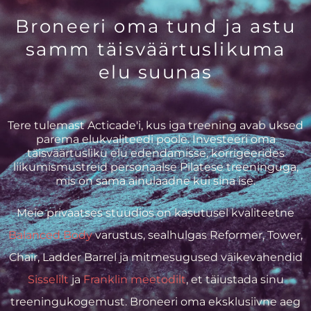
Broneeri oma tund ja astu
samm täisväärtuslikuma
elu suunas
Tere tulemast Acticade'i, kus iga treening avab uksed
parema elukvaliteedi poole. Investeeri oma
täisväärtusliku elu edendamisse, korrigeerides
liikumismustreid personaalse Pilatese treeninguga,
mis on sama ainulaadne kui sina ise.
Meie privaatses stuudios on kasutusel kvaliteetne
Balanced Body
varustus, sealhulgas Reformer, Tower,
Chair, Ladder Barrel ja mitmesugused väikevahendid
Sisselilt
ja
Franklin meetodilt
, et täiustada sinu
treeningukogemust. Broneeri oma eksklusiivne aeg