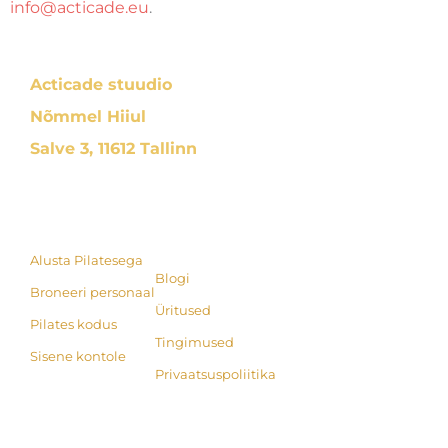
info@acticade.eu
.
Acticade stuudio
Nõmmel Hiiul
Salve 3, 11612 Tallinn
Alusta Pilatesega
Blogi
Broneeri personaal
Üritused
Pilates kodus
Tingimused
Sisene kontole
Privaatsuspoliitika