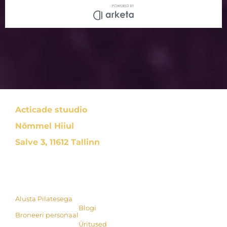
Acticade stuudio
Nõmmel Hiiul
Salve 3, 11612 Tallinn
Alusta Pilatesega
Blogi
Broneeri personaal
Üritused