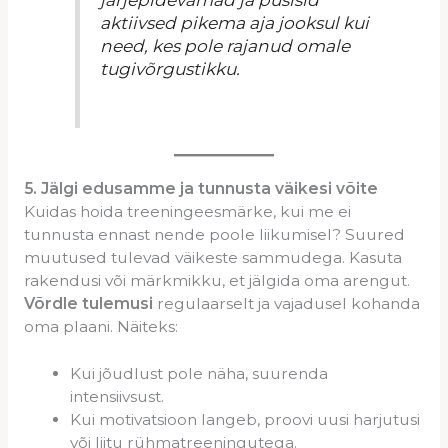
aktiivsed pikema aja jooksul kui
need, kes pole rajanud omale
tugivõrgustikku.
5
.
Jälgi edusamme ja t
unnusta väikesi võite
Kuidas hoida treeningeesmärke, kui me ei
tunnusta ennast nende poole liikumisel? Suured
muutused tulevad väikeste sammudega. Kasuta
rakendusi või märkmikku, et jälgida oma arengut.
Võrdle tulemusi
regulaarselt ja vajadusel kohanda
oma plaani. Näiteks:
Kui jõudlust pole näha, suurenda
intensiivsust.
Kui motivatsioon langeb, proovi uusi harjutusi
või liitu rühmatreeningutega.