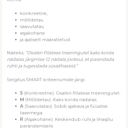
konkreetne,
mõõdetav,
saavutatav,
asjakohane
ja ajaliselt määratletud.
Näiteks:
“Osalen Pilatese treeningutel kaks korda
nädalas järgmise 12 nädala jooksul, et parandada
rühti ja tugevdada süvalihaseid.”
Selgitus SMART kriteeriumide järgi:
S
(Konkreetne): Osalen Pilatese treeningutel.
M
(Mõõdetav): Kaks korda nädalas.
A
(Saavutatav): Sobib ajakava ja füüsilise
tasemega.
R
(Asjakohane): Keskendub rühi ja lihasjõu
parandamisele.