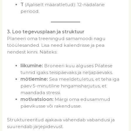
T
(Ajaliselt määratletud): 12-nädalane
periood.
3
. Loo tegevusplaan ja struktuur
Planeeri oma treeningud samamoodi nagu
tööülesanded. Lisa need kalendrisse ja pea
nendest kinni. Näiteks:
l
iikumine:
Broneeri kuu alguses Pilatese
tunnid igaks teisipäevaks ja neljapäevaks.
m
õtlemine:
Sea meeldetuletus, et teha iga
päev 5-minutiline hingamisharjutus, et
maandada stressi.
m
otivatsioon:
Märgi oma edusammud
päevikusse või rakendusse.
Struktureeritud ajakava vähendab vabandusi ja
suurendab järjepidevust.