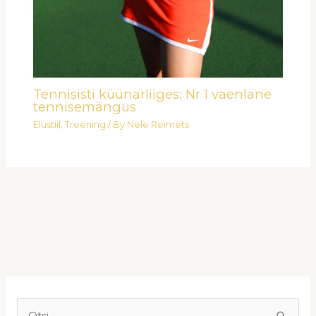
Tennisisti küünarliiges: Nr 1 vaenlane
tennisemängus
Elustiil
,
Treening
/ By
Nele Reimets