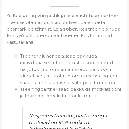
4
. Kaasa tugivõrgustik ja leia vastutuse partner
Toetuse olemasolu võib oluliselt parandada
eesmärkide täitmist. Leia
sõber
, kes treenib sinuga
koos või võta
personaaltreener
, kes hoiab sind
vastutavana.
Treener / juhendaja saab pakkuda
individuaalset juhendamist ja kohandatud
harjutusi. Sul on võimalus leppida kokku
kindel aeg, mil kohtud oma juhendajaga, et
vaadata üle, kuidas sul vahepeal läinud on.
Treeningpartner saab pakkuda motivatsiooni
ja tekitada sõbralikku konkurentsi.
Kusjuures treeningpartneritega
osalejad on 90% rohkem
järjepidevamad ja püsisid