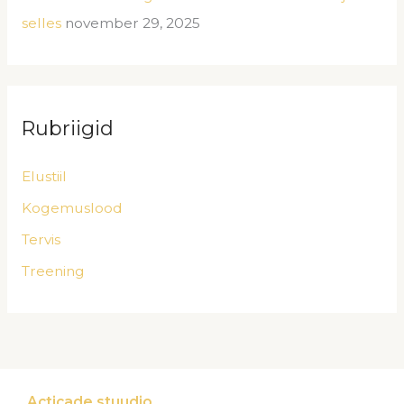
selles
november 29, 2025
Rubriigid
Elustiil
Kogemuslood
Tervis
Treening
Acticade stuudio