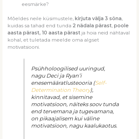
eesmärke?
Mõeldes neile küsimustele,
kirjuta välja 3 sõna
,
kuidas sa tahad end tunda
2 nädala pärast
,
poole
aasta pärast, 10 aasta pärast
ja hoia neid nähtaval
kohal, et tuletada meelde oma algset
motivatsiooni.
Psühholoogilised uuringud,
nagu Deci ja Ryan’i
enesemääratlusteooria (
Self-
Determination Theory
),
kinnitavad, et sisemine
motivatsioon, näiteks soov tunda
end tervemana ja tugevamana,
on pikaajalisem kui väline
motivatsioon, nagu kaalukaotus.