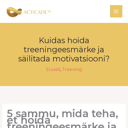
Skip
to
content
Kuidas hoida
treeningeesmärke ja
säilitada motivatsiooni?
Elustiil
,
Treening
5 sammu, mida teha,
et hoida
treeningeesmärke ja