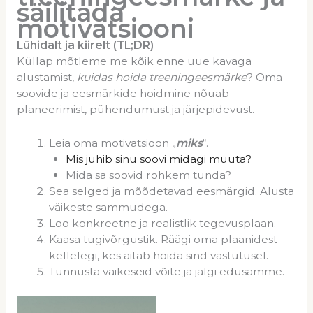
säilitada
motivatsiooni
Lühidalt ja kiirelt (TL;DR)
Küllap mõtleme me kõik enne uue kavaga
alustamist,
kuidas hoida treeningeesmärke
? Oma
soovide ja eesmärkide hoidmine nõuab
planeerimist, pühendumust ja järjepidevust.
Leia oma motivatsioon „
miks
“.
Mis juhib sinu soovi midagi muuta?
Mida sa soovid rohkem tunda?
Sea selged ja mõõdetavad eesmärgid. Alusta
väikeste sammudega.
Loo konkreetne ja realistlik tegevusplaan.
Kaasa tugivõrgustik. Räägi oma plaanidest
kellelegi, kes aitab hoida sind vastutusel.
Tunnusta väikeseid võite ja jälgi edusamme.