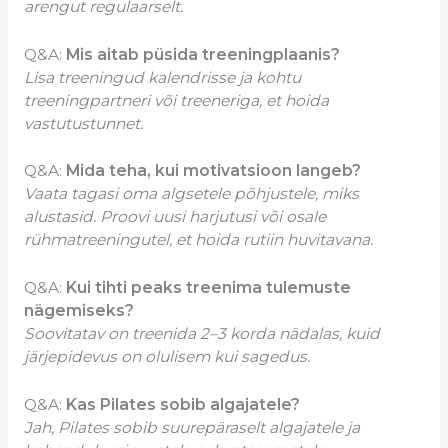
arengut regulaarselt.
Q&A:
Mis aitab püsida treeningplaanis?
Lisa treeningud kalendrisse ja kohtu
treeningpartneri või treeneriga, et hoida
vastutustunnet.
Q&A:
Mida teha, kui motivatsioon langeb?
Vaata tagasi oma algsetele põhjustele, miks
alustasid. Proovi uusi harjutusi või osale
rühmatreeningutel, et hoida rutiin huvitavana.
Q&A:
Kui tihti peaks treenima tulemuste
nägemiseks?
Soovitatav on treenida 2–3 korda nädalas, kuid
järjepidevus on olulisem kui sagedus.
Q&A:
Kas Pilates sobib algajatele?
Jah, Pilates sobib suurepäraselt algajatele ja