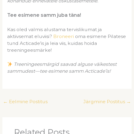
kohandub erinevatele oskustasemetele.
Tee esimene samm juba täna!
Kas oled valmis alustama tervislikumat ja
aktiivsemat eluviisi?
Broneeri
oma esimene Pilatese
tund Acticade’is ja leia viis, kuidas hoida
treeningeesmärke!
Treeningeesmärgid saavad alguse väikestest
sammudest—tee esimene samm Acticade’is!
←
Eelmine Postitus
Järgmine Postitus
→
Related Posts