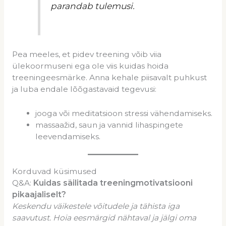
parandab tulemusi.
Pea meeles, et pidev treening võib viia
ülekoormuseni ega ole viis kuidas hoida
treeningeesmärke. Anna kehale piisavalt puhkust
ja luba endale lõõgastavaid tegevusi:
jooga või meditatsioon stressi vähendamiseks.
massaažid, saun ja vannid lihaspingete
leevendamiseks.
Korduvad küsimused
Q&A:
Kuidas säilitada treeningmotivatsiooni
pikaajaliselt?
Keskendu väikestele võitudele ja tähista iga
saavutust. Hoia eesmärgid nähtaval ja jälgi oma