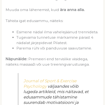
Muuda oma lähenemist, kuid
ära anna alla.
Tähista igat edusammu, näiteks:
Esimene nädal ilma vahelejäänud trennideta.
Tugevama tunnetuse märkamine pärast 4
nädalat järjepidevat Pilatest.
Parema rühi või painduvuse saavutamine.
Näpunäide:
Premeeri end tervislike viisidega,
näiteks massaaži või uue treeningvarustusega.
Journal of Sport & Exercise
Psychology
väljaandes võib
lugeda artikleid, mis näitavad, et
edusammude tähistamine
suurendab motivatsiooni ja