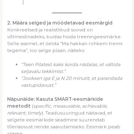
2
. Määra selged ja mõõdetavad eesmärgid
Konkreetsed ja realistlikud soovid on
võtmesõnadeks, kuidas hoida treeningeesmärke.
Selle asemel, et öelda “Ma hakkan rohkem trenni
tegema”, loo selge plaan, näiteks:
“Teen Pilatest kaks korda nädalas, et
vältida
seljavalu tekkimist
.”
“Jooksen iga
E ja N
20 minutit, et parandada
vastupidavust.”
Näpunäide:
Kasuta SMART-eesmärkide
meetodit
(
specific, measurable, achievable,
relevant, timely
). Teadusuuringud näitavad, et
selgete eesmärkide seadmine suurendab
tõenäosust nende saavutamiseks. Eesmärk peab
olema