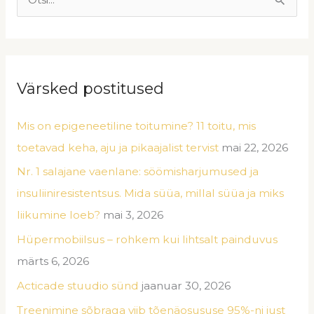
S
e
a
r
Värsked postitused
c
h
Mis on epigeneetiline toitumine? 11 toitu, mis
f
toetavad keha, aju ja pikaajalist tervist
mai 22, 2026
o
Nr. 1 salajane vaenlane: söömisharjumused ja
r
insuliiniresistentsus. Mida süüa, millal süüa ja miks
:
liikumine loeb?
mai 3, 2026
Hüpermobiilsus – rohkem kui lihtsalt painduvus
märts 6, 2026
Acticade stuudio sünd
jaanuar 30, 2026
Treenimine sõbraga viib tõenäosususe 95%-ni just