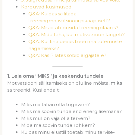
Korduvad küsimused
Q&A: Kuidas säilitada
treeningmotivatsiooni pikaajaliselt?
Q&A: Mis aitab püsida treeningplaanis?
Q&A: Mida teha, kui motivatsioon langeb?
Q&A: Kui tihti peaks treenima tulemuste
nägemiseks?
Q&A: Kas Pilates sobib algajatele?
1
. Leia oma “MIKS” ja keskendu tundele
Motivatsiooni säilitamiseks on oluline mõista,
miks
sa treenid. Küsi endalt:
Miks ma tahan olla tugevam?
Miks ma soovin tunda end energilisemana?
Miks mul on vaja olla tervem?
Mida ma soovin tunda rohkem?
Kuidas minu elustiil toetab minu tervise-