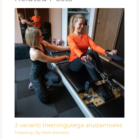
3 varianti treeningutega alustamiseks
Treening
/ By
Nele Reimets