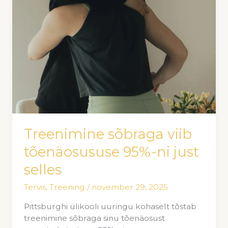
Treenimine sõbraga viib
tõenäosususe 95%-ni just
selles
Tervis
,
Treening
/
november 29, 2025
Pittsburghi ülikooli uuringu kohaselt tõstab
treenimine sõbraga sinu tõenäosust