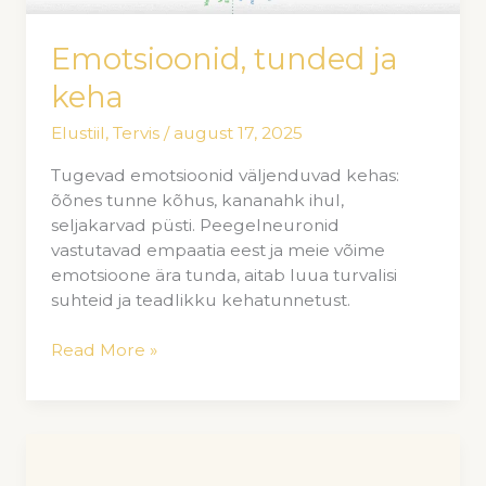
Emotsioonid, tunded ja
keha
Elustiil
,
Tervis
/
august 17, 2025
Tugevad emotsioonid väljenduvad kehas:
õõnes tunne kõhus, kananahk ihul,
seljakarvad püsti. Peegelneuronid
vastutavad empaatia eest ja meie võime
emotsioone ära tunda, aitab luua turvalisi
suhteid ja teadlikku kehatunnetust.
Read More »
Kas
valu