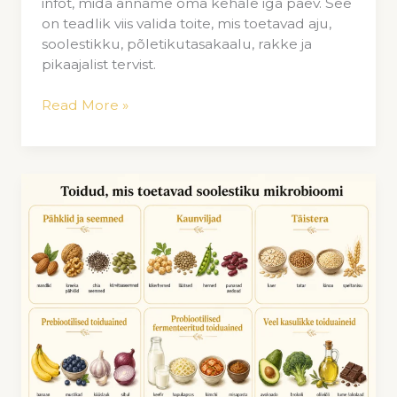
infot, mida anname oma kehale iga päev. See
on teadlik viis valida toite, mis toetavad aju,
soolestikku, põletikutasakaalu, rakke ja
pikaajalist tervist.
Read More »
Nr.
1
salajane
vaenlane:
söömisharjumused
ja
insuliiniresistentsus.
Mida
süüa,
millal
süüa