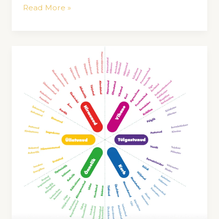
Read More »
Emotsioonid,
tunded
ja
keha