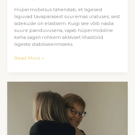
Hüpermobiilsus tähendab, et liigesed
liiguvad tavapärasest suuremas ulatuses, sest
sidekude on elastsem. Kuigi see võib näida
suure painduvusena, vajab hüpermobiilne
keha sageli rohkem aktiivset lihastööd
liigeste stabiliseerimiseks.
Read More »
Treenimine
sõbraga
viib
tõenäosususe
95%-
ni
just
selles