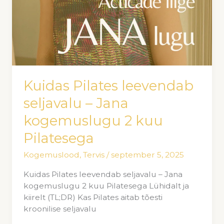
Kuidas Pilates leevendab
seljavalu – Jana
kogemuslugu 2 kuu
Pilatesega
Kogemuslood
,
Tervis
/
september 5, 2025
Kuidas Pilates leevendab seljavalu – Jana
kogemuslugu 2 kuu Pilatesega Lühidalt ja
kiirelt (TL;DR) Kas Pilates aitab tõesti
kroonilise seljavalu