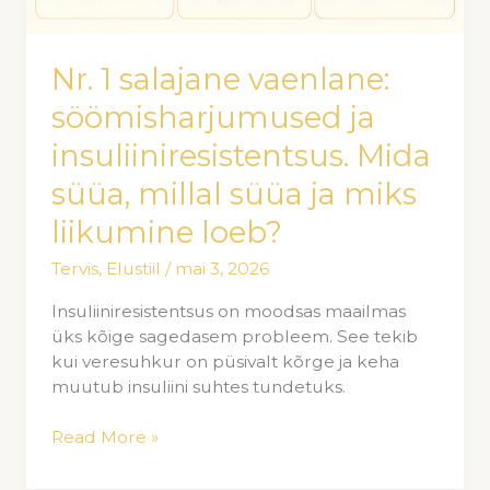
ja
miks
liikumine
Nr. 1 salajane vaenlane:
loeb?
söömisharjumused ja
insuliiniresistentsus. Mida
süüa, millal süüa ja miks
liikumine loeb?
Tervis
,
Elustiil
/
mai 3, 2026
Insuliiniresistentsus on moodsas maailmas
üks kõige sagedasem probleem. See tekib
kui veresuhkur on püsivalt kõrge ja keha
muutub insuliini suhtes tundetuks.
Read More »