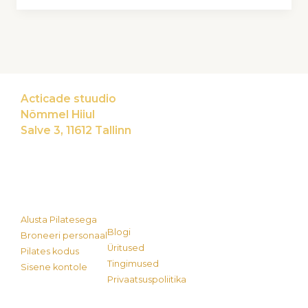
Acticade stuudio
Nõmmel Hiiul
Salve 3, 11612 Tallinn
Alusta Pilatesega
Blogi
Broneeri personaal
Üritused
Pilates kodus
Tingimused
Sisene kontole
Privaatsuspoliitika